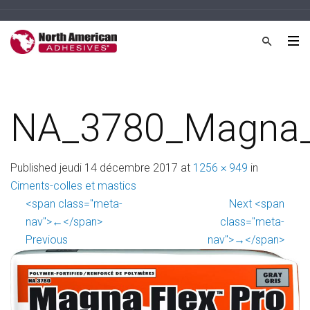
NA_3780_Magna_F
Published
jeudi 14 décembre 2017
at
1256 × 949
in
Ciments-colles et mastics
<span class="meta-
Next <span
nav">←</span>
class="meta-
Previous
nav">→</span>